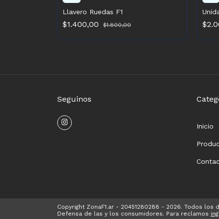
Llavero Ruedas F1
Unid
$1.400,00
$2.
$1.800,00
Seguinos
Categ
Inicio
Produ
Conta
Copyright ZonaF1.ar - 20451280288 - 2026. Todos los 
Defensa de las y los consumidores. Para reclamos
in