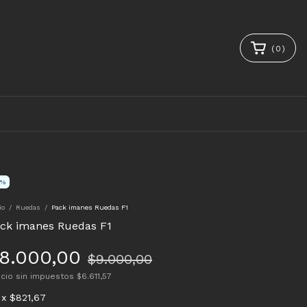
(
0
)
%
io
/
Ruedas
/
Pack imanes Ruedas F1
ck imanes Ruedas F1
8.000,00
$9.000,00
ecio sin impuestos
$6.611,57
x
$821,67