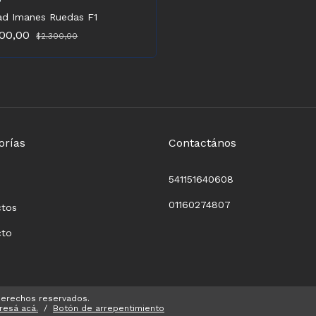
ad Imanes Ruedas F1
000,00
$2.300,00
orías
Contactános
541151640608
01160274807
ctos
cto
derechos reservados.
gresá acá.
/
Botón de arrepentimiento