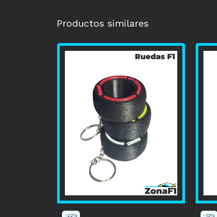
Productos similares
-
22
%
-
13
%